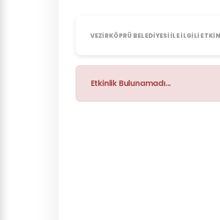
VEZIRKÖPRÜ BELEDIYESI ILE ILGILI ETKI
Etkinlik Bulunamadı...