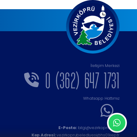
İletişim Merkezi
0 (362) 647 1731
Whatsapp Hattımız
E-Posta:
bilgi@vezirkopru.bel.tr
Kep Adresi:
vezirkoprubelediyesi@hs01.kep.tr