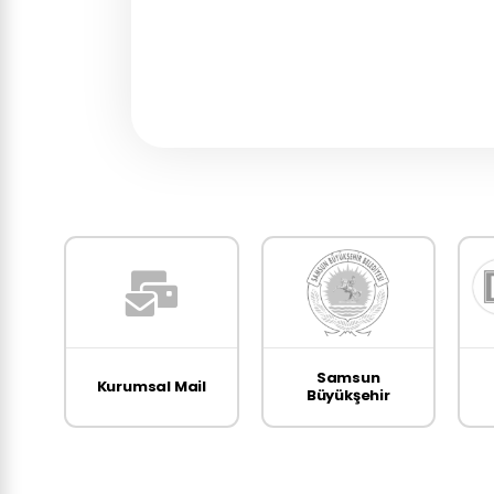
Samsun
k
Kurumsal Mail
Büyükşehir
Belediyesi