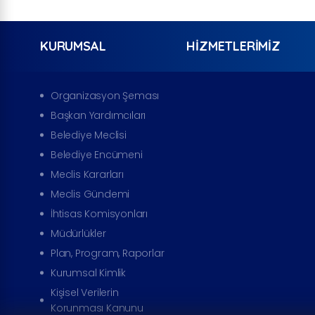
KURUMSAL
HIZMETLERIMIZ
Organizasyon Şeması
Başkan Yardımcıları
Belediye Meclisi
Belediye Encümeni
Meclis Kararları
Meclis Gündemi
İhtisas Komisyonları
Müdürlükler
Plan, Program, Raporlar
Kurumsal Kimlik
Kişisel Verilerin
Korunması Kanunu