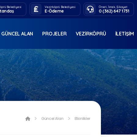
öprü Belediyesi
Vezirköprü Belediyesi
Öneri, İstek, Şikayet
tandaş
E-Ödeme
0 (362) 647 1731
GÜNCEL ALAN
PROJELER
VEZIRKÖPRÜ
İLETIŞIM
Güncel Alan
Etkinlikler