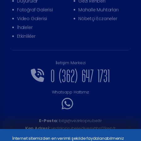
Duyurular
Gezi Rehberi
Fotoğraf Galerisi
Mahalle Muhtarları
Video Galerisi
Nöbetçi Eczaneler
İhaleler
Etkinlikler
İletişim Merkezi
0 (362) 647 1731
Whatsapp Hattımız
E-Posta:
bilgi@vezirkopru.bel.tr
Kep Adresi:
vezirkoprubelediyesi@hs01.kep.tr
İnternet sitemizden en verimli şekilde faydalanabilmeniz