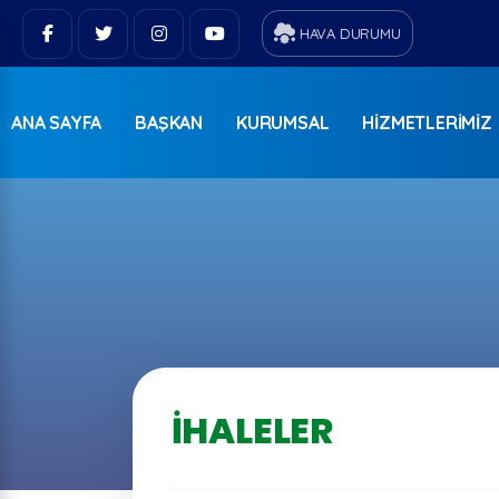
HAVA DURUMU
ANA SAYFA
BAŞKAN
KURUMSAL
HIZMETLERIMIZ
İHALELER