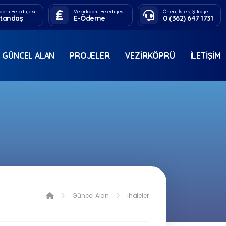
öprü Belediyesi
Vezirköprü Belediyesi
Öneri, İstek, Şikayet
tandaş
E-Ödeme
0 (362) 647 1731
GÜNCEL ALAN
PROJELER
VEZIRKÖPRÜ
İLETIŞIM
Güncel Alan
İhaleler