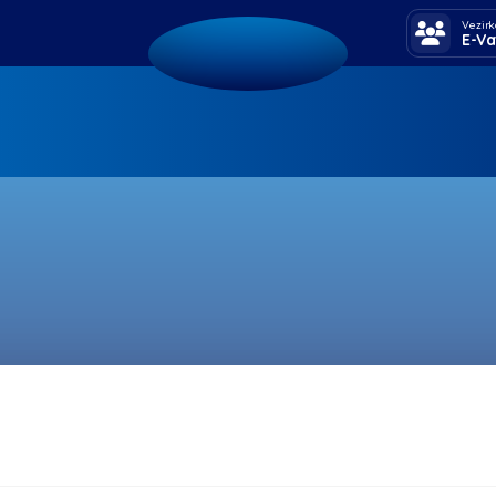
Vezirk
E-Va